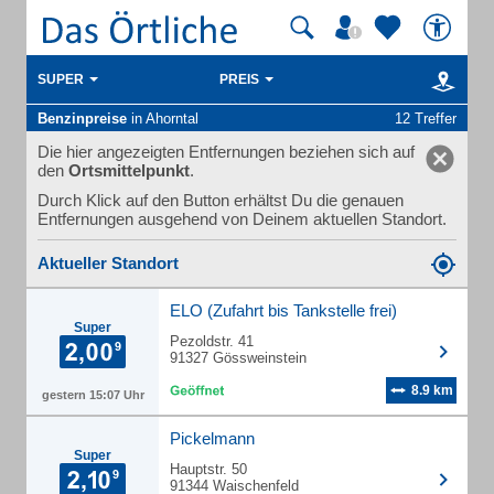
SUPER
PREIS
Benzinpreise
in Ahorntal
12 Treffer
Die hier angezeigten Entfernungen beziehen sich auf
den
Ortsmittelpunkt
.
Durch Klick auf den Button erhältst Du die genauen
Entfernungen ausgehend von Deinem aktuellen Standort.
Aktueller Standort
ELO (Zufahrt bis Tankstelle frei)
Super
Pezoldstr. 41
91327 Gössweinstein
8.9 km
gestern 15:07 Uhr
Pickelmann
Super
Hauptstr. 50
91344 Waischenfeld