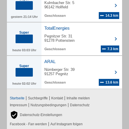
Kulmbacher Str. 5
96142 Hollfeld
14.3 km
gestern 21:14 Uhr
TotalEnergies
Super
Pegnitzer Str. 31
91278 Pottenstein
7.3 km
heute 03:03 Uhr
ARAL
Super
Nürnberger Str. 39
91257 Pegnitz
13.6 km
heute 02:02 Uhr
|
|
|
Startseite
Suchbegriffe
Kontakt
Inhalte melden
|
|
Impressum
Nutzungsbedingungen
Datenschutz
Datenschutz-Einstellungen
|
Facebook - Fan werden
Auf Instagram folgen