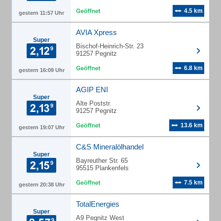
4.5 km
gestern 11:57 Uhr
AVIA Xpress
Super
Bischof-Heinrich-Str. 23
91257 Pegnitz
6.8 km
gestern 16:09 Uhr
AGIP ENI
Super
Alte Poststr.
91257 Pegnitz
13.6 km
gestern 19:07 Uhr
C&S Mineralölhandel
Super
Bayreuther Str. 65
95515 Plankenfels
7.5 km
gestern 20:38 Uhr
TotalEnergies
Super
A9 Pegnitz West