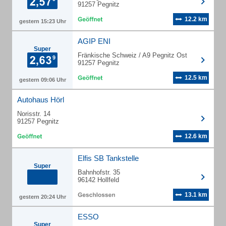
91257 Pegnitz
12.2 km
gestern 15:23 Uhr
AGIP ENI
Super
Fränkische Schweiz / A9 Pegnitz Ost
91257 Pegnitz
12.5 km
gestern 09:06 Uhr
Autohaus Hörl
Norisstr. 14
91257 Pegnitz
12.6 km
Elfis SB Tankstelle
Super
Bahnhofstr. 35
96142 Hollfeld
13.1 km
gestern 20:24 Uhr
ESSO
Super