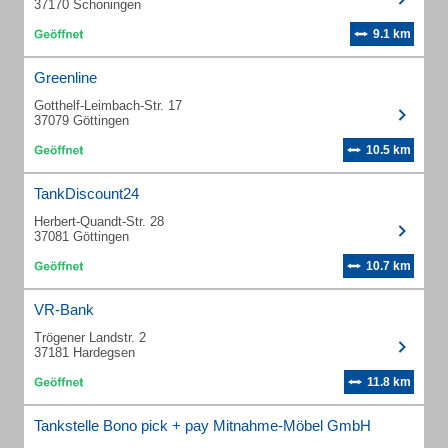
37170 Schoningen
9.1 km
Greenline
Gotthelf-Leimbach-Str. 17
37079 Göttingen
10.5 km
TankDiscount24
Herbert-Quandt-Str. 28
37081 Göttingen
10.7 km
VR-Bank
Trögener Landstr. 2
37181 Hardegsen
11.8 km
Tankstelle Bono pick + pay Mitnahme-Möbel GmbH