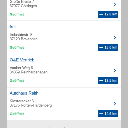
Große Breite 7
37077 Göttingen
12.8 km
frei
Industriestr. 5
37120 Bovenden
13.0 km
O&E Vertrieb
Vaaker Weg 6
34359 Reinhardshagen
13.5 km
Autohaus Raith
Klosteracker 6
37176 Nörten-Hardenberg
14.6 km