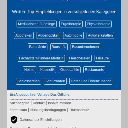
Weitere Top-Empfehlungen in verschiedenen Kategorien
Medizinische Fußpflege
Ergotherapie
Physiotherapie
Apotheken
Augenoptiker
Automobile
Autowerkstätten
Baumärkte
Baustoffe
Busunternehmen
Fachärzte für Innere Medizin
Fleischereien
Friseure
Heime
Kosmetik
Osteopathie
Restaurants
Schlossereien
Schuhwaren
Uhren und Uhrenzubehör
Ein Angebot Ihrer Verlage Das Örtliche.
|
|
Suchbegriffe
Kontakt
Inhalte melden
|
|
Impressum
Nutzungsbedingungen
Datenschutz
Datenschutz-Einstellungen