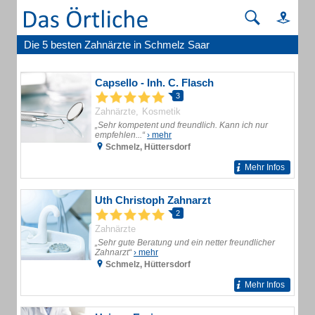
Die 5 besten Zahnärzte in Schmelz Saar
Capsello - Inh. C. Flasch
3
Zahnärzte
Kosmetik
„Sehr kompetent und freundlich. Kann ich nur
empfehlen...“
› mehr
Schmelz, Hüttersdorf
Mehr Infos
Uth Christoph Zahnarzt
2
Zahnärzte
„Sehr gute Beratung und ein netter freundlicher
Zahnarzt“
› mehr
Schmelz, Hüttersdorf
Mehr Infos