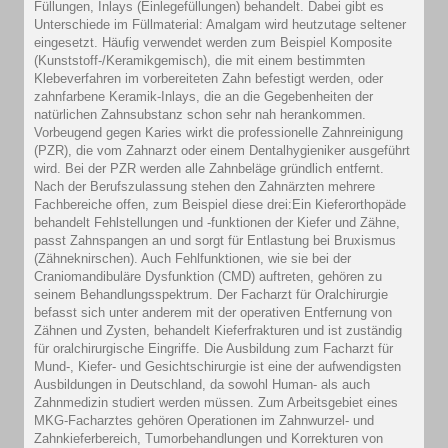
Füllungen, Inlays (Einlegefüllungen) behandelt. Dabei gibt es
Unterschiede im Füllmaterial: Amalgam wird heutzutage seltener
eingesetzt. Häufig verwendet werden zum Beispiel Komposite
(Kunststoff-/Keramikgemisch), die mit einem bestimmten
Klebeverfahren im vorbereiteten Zahn befestigt werden, oder
zahnfarbene Keramik-Inlays, die an die Gegebenheiten der
natürlichen Zahnsubstanz schon sehr nah herankommen.
Vorbeugend gegen Karies wirkt die professionelle Zahnreinigung
(PZR), die vom Zahnarzt oder einem Dentalhygieniker ausgeführt
wird. Bei der PZR werden alle Zahnbeläge gründlich entfernt.
Nach der Berufszulassung stehen den Zahnärzten mehrere
Fachbereiche offen, zum Beispiel diese drei:Ein Kieferorthopäde
behandelt Fehlstellungen und -funktionen der Kiefer und Zähne,
passt Zahnspangen an und sorgt für Entlastung bei Bruxismus
(Zähneknirschen). Auch Fehlfunktionen, wie sie bei der
Craniomandibuläre Dysfunktion (CMD) auftreten, gehören zu
seinem Behandlungsspektrum. Der Facharzt für Oralchirurgie
befasst sich unter anderem mit der operativen Entfernung von
Zähnen und Zysten, behandelt Kieferfrakturen und ist zuständig
für oralchirurgische Eingriffe. Die Ausbildung zum Facharzt für
Mund-, Kiefer- und Gesichtschirurgie ist eine der aufwendigsten
Ausbildungen in Deutschland, da sowohl Human- als auch
Zahnmedizin studiert werden müssen. Zum Arbeitsgebiet eines
MKG-Facharztes gehören Operationen im Zahnwurzel- und
Zahnkieferbereich, Tumorbehandlungen und Korrekturen von