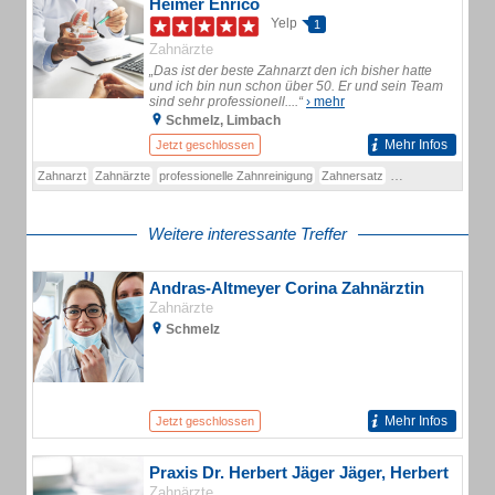
Heimer Enrico
Yelp
1
Zahnärzte
„Das ist der beste Zahnarzt den ich bisher hatte
und ich bin nun schon über 50. Er und sein Team
sind sehr professionell....“
› mehr
Schmelz, Limbach
Mehr Infos
Jetzt geschlossen
Zahnarzt
Zahnärzte
professionelle Zahnreinigung
Zahnersatz
Endodontologie
Za
Weitere interessante Treffer
Andras-Altmeyer Corina Zahnärztin
Zahnärzte
Schmelz
Mehr Infos
Jetzt geschlossen
Praxis Dr. Herbert Jäger Jäger, Herbert
Zahnärzte