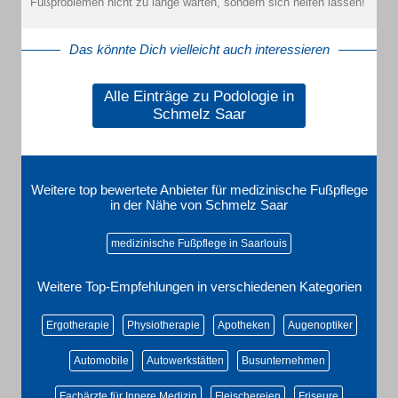
Fußproblemen nicht zu lange warten, sondern sich helfen lassen!
Das könnte Dich vielleicht auch interessieren
Alle Einträge zu Podologie in
Schmelz Saar
Weitere top bewertete Anbieter für medizinische Fußpflege
in der Nähe von Schmelz Saar
medizinische Fußpflege in Saarlouis
Weitere Top-Empfehlungen in verschiedenen Kategorien
Ergotherapie
Physiotherapie
Apotheken
Augenoptiker
Automobile
Autowerkstätten
Busunternehmen
Fachärzte für Innere Medizin
Fleischereien
Friseure