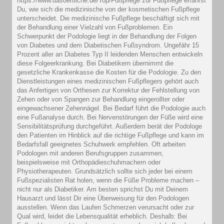
https://www.dasoertliche.de/Top/Fußpflege zur Fußpflege erfährst
Du, wie sich die medizinische von der kosmetischen Fußpflege
unterscheidet. Die medizinische Fußpflege beschäftigt sich mit
der Behandlung einer Vielzahl von Fußproblemen. Ein
Schwerpunkt der Podologie liegt in der Behandlung der Folgen
von Diabetes und dem Diabetischen Fußsyndrom. Ungefähr 15
Prozent aller an Diabetes Typ II leidenden Menschen entwickeln
diese Folgeerkrankung. Bei Diabetikern übernimmt die
gesetzliche Krankenkasse die Kosten für die Podologie. Zu den
Dienstleistungen eines medizinischen Fußpflegers gehört auch
das Anfertigen von Orthesen zur Korrektur der Fehlstellung von
Zehen oder von Spangen zur Behandlung eingerollter oder
eingewachsener Zehennägel. Bei Bedarf führt die Podologie auch
eine Fußanalyse durch. Bei Nervenstörungen der Füße wird eine
Sensibilitätsprüfung durchgeführt. Außerdem berät der Podologe
den Patienten im Hinblick auf die richtige Fußpflege und kann im
Bedarfsfall geeignetes Schuhwerk empfehlen. Oft arbeiten
Podologen mit anderen Berufsgruppen zusammen,
beispielsweise mit Orthopädieschuhmachern oder
Physiotherapeuten. Grundsätzlich sollte sich jeder bei einem
Fußspezialisten Rat holen, wenn die Füße Probleme machen –
nicht nur als Diabetiker. Am besten sprichst Du mit Deinem
Hausarzt und lässt Dir eine Überweisung für den Podologen
ausstellen. Wenn das Laufen Schmerzen verursacht oder zur
Qual wird, leidet die Lebensqualität erheblich. Deshalb: Bei