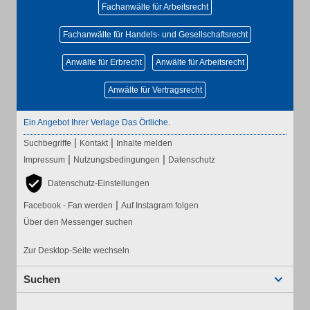
Fachanwälte für Arbeitsrecht
Fachanwälte für Handels- und Gesellschaftsrecht
Anwälte für Erbrecht
Anwälte für Arbeitsrecht
Anwälte für Vertragsrecht
Ein Angebot Ihrer Verlage Das Örtliche.
|
|
Suchbegriffe
Kontakt
Inhalte melden
|
|
Impressum
Nutzungsbedingungen
Datenschutz
Datenschutz-Einstellungen
|
Facebook - Fan werden
Auf Instagram folgen
Über den Messenger suchen
Zur Desktop-Seite wechseln
Suchen