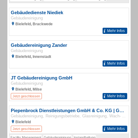
Gebäudedienste Niediek
Gebäudereinigung
Bielefeld, Brackwede
Mehr Infos
Gebäudereinigung Zander
Gebäudereinigung
Bielefeld, Innenstadt
Mehr Infos
JT Gebäudereinigung GmbH
Gebäudereinigung
Bielefeld, Milse
Mehr Infos
Jetzt geschlossen
Piepenbrock Dienstleistungen GmbH & Co. KG | Gebäudereinigung | Facility Management | Sicherheit
Gebäudereinigung
Reinigungsbetriebe
Glasreinigung
Wach- und Sicherheitsunternehmen
Bielefeld
Mehr Infos
Jetzt geschlossen
Facility Management
Gebäudereinigung
Instandhaltung
Sicherheitsdienst
Winterd