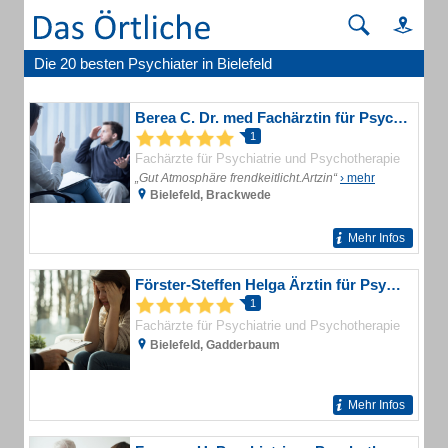
Die 20 besten Psychiater in Bielefeld
Berea C. Dr. med Fachärztin für Psychiatrie u. Psychotherapie
1
Fachärzte für Psychiatrie und Psychotherapie
„Gut Atmosphäre frendkeitlicht.Artzin“
› mehr
Bielefeld, Brackwede
Mehr Infos
Förster-Steffen Helga Ärztin für Psychiatrie und Psychotherapie
1
Fachärzte für Psychiatrie und Psychotherapie
Bielefeld, Gadderbaum
Mehr Infos