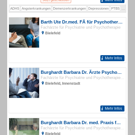
Mehr Infos
Jetzt geschlossen
ADHS
Angsterkrankungen
Demenzerkrankungen
Depressionen
PTBS
Psychat
Barth Ute Dr.med. FÄ für Psychotherapeutische Medizin
Fachärzte für Psychiatrie und Psychotherapie
Bielefeld
Mehr Infos
Burghardt Barbara Dr. Ärzte Psychotherapie
Psycho
Fachärzte für Psychiatrie und Psychotherapie
Bielefeld, Innenstadt
Mehr Infos
Burghardt Barbara Dr. med. Praxis für Psychotherapie
Psycho
Fachärzte für Psychiatrie und Psychotherapie
Bielefeld