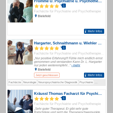
Fromme U. Psychiatrie u. Psychotherapie
1
Fachärzte für Psychiatrie und Psychotherapie
Bielefeld
Mehr Infos
Hargarter, Schnaithmann u. Wiehler Gemeinschaftspraxis für Psychiatrie und Psychotherapie
1
Psycho
Fachärzte für Psychiatrie und Psychotherapie
„Nur positive Erfahrung!!! Fühle mich endlich ernst
genommen und verstanden Kann Dr. L. Hargarter
nur jeden weiterempfehl...“
› mehr
Bielefeld
Mehr Infos
Jetzt geschlossen
Fachärzte
Neurologie
Neuropsychiatrische Diagnostik
Psychiatrie
Psychische E
Kräussl Thomas Facharzt für Psychiatrie und Psychotherapie
1
Fachärzte für Psychiatrie und Psychotherapie
„Sehr guter Therapeut. Er gibt sehr gute
Ratschläge und setzt die Therapieschwerpunkte