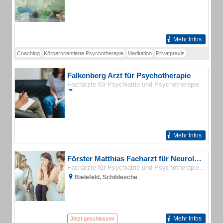
Mehr Infos
Coaching
Körperorientierte Psychotherapie
Meditation
Privatpraxis
Psycho-Onkol
Falkenberg Arzt für Psychotherapie
Fachärzte für Psychiatrie und Psychotherapie
Mehr Infos
Förster Matthias Facharzt für Neurologie, Psychiatrie und Psychotherapie
Ärzte:
Fachärzte für Psychiatrie und Psychotherapie
Bielefeld, Schildesche
Mehr Infos
Jetzt geschlossen