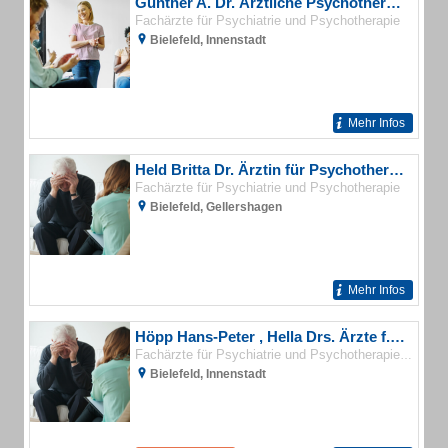
Günther A. Dr. Ärztliche Psychotherapie
Fachärzte für Psychiatrie und Psychotherapie
Bielefeld, Innenstadt
Mehr Infos
Held Britta Dr. Ärztin für Psychotherapie
Fachärzte für Psychiatrie und Psychotherapie
Bielefeld, Gellershagen
Mehr Infos
Höpp Hans-Peter , Hella Drs. Ärzte f. Psychiatrie und Psychotherapie
Psycho
Fachärzte für Psychiatrie und Psychotherapie
Bielefeld, Innenstadt