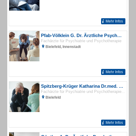
Mehr Infos
Pfab-Völklein G. Dr. Ärztliche Psychotherapie
Fachärzte für Psychiatrie und Psychotherapie
Bielefeld, Innenstadt
Mehr Infos
Spitzberg-Krüger Katharina Dr.med. Fachärztin für Psychiatrie und Psychotherapie
Psycho
Fachärzte für Psychiatrie und Psychotherapie
Bielefeld
Mehr Infos