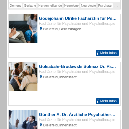
Demenz
Geriatrie
Nervenheilkunde
Neurologe
Neurologie
Psychater
Psychiate
Godejohann Ulrike Fachärztin für Psychotherapeutische Medizin
Fachärzte für Psychiatrie und Psychotherapie
Bielefeld, Gellershagen
Mehr Infos
Golsabahi-Brodawski Solmaz Dr. Psychiaterin
Fachärzte für Psychiatrie und Psychotherapie
Bielefeld, Innenstadt
Mehr Infos
Günther A. Dr. Ärztliche Psychotherapie
Fachärzte für Psychiatrie und Psychotherapie
Bielefeld, Innenstadt