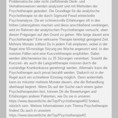
Problematische oder nicht zielführende Denk- und
Verhaltensweisen werden analysiert und mit Methoden der
Psychotherapie geändert. Die Grundlage für die analytische
Psychotherapie ist die durch Sigmund Freud entwickelte
Psychoanalyse. Da wir schmerzvolle Erfahrungen oft in den
frühen Lebensjahren machen und diese anschließend verdrängen,
wird im Rahmen der analytischen Psychotherapie versucht, eben
diesen Prägungen auf den Grund zu gehen. Wie lange dauert eine
Psychotherapie? Eine wirksame Therapie benötigt genügend Zeit.
Mehrere Monate solltest Du in jedem Fall einplanen, wobei in der
Regel eine 50-minütige Sitzung pro Woche angesetzt wird. In den
meisten Fällen wird eine Kurzzeittherapie empfohlen. Dabei
werden üblicherweise bis zu 25 Sitzungen vereinbart. Sowohl die
Kurzzeit- als auch die Langzeittherapie müssen durch die
zuständige Krankenkasse genehmigt werden. Alternativ kann die
Psychotherapie auch privat bezahlt werden. Dadurch ist in der
Regel auch ein schnellerer Einstieg möglich. Denn andernfalls
kann es mitunter mehrere Monate dauern, ehe die Behandlung
überhaupt beginnt. Wenn Du auf der Suche nach einem guten
Psychotherapeuten bist, können Dir die Bewertungen und
Erfahrungen anderer Patienten, wie Du sie in unseren
https://www.dasoertliche.de/Top/Psychotherapie#02 findest,
nützlich sein. Weitere Informationen zum Thema Psychotherapie
findest Du auch in unserem
https://www.dasoertliche.de/Top/Psychotherapie#2.