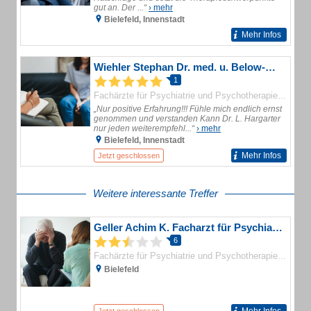
gut an. Der ...“
› mehr
Bielefeld, Innenstadt
Mehr Infos
Wiehler Stephan Dr. med. u. Below-Wiehler Gudrun Dr. med. Ärzte für Neurologie und Psychiatrie
1
Psycho
Fachärzte für Psychiatrie und Psychotherapie
„Nur positive Erfahrung!!! Fühle mich endlich ernst
genommen und verstanden Kann Dr. L. Hargarter
nur jeden weiterempfehl...“
› mehr
Bielefeld, Innenstadt
Mehr Infos
Jetzt geschlossen
Weitere interessante Treffer
Geller Achim K. Facharzt für Psychiatrie und Psychotherapie
6
Psycho
Fachärzte für Psychiatrie und Psychotherapie
Bielefeld