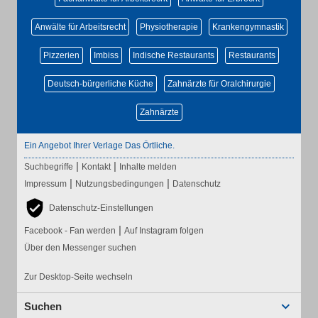
Anwälte für Arbeitsrecht
Physiotherapie
Krankengymnastik
Pizzerien
Imbiss
Indische Restaurants
Restaurants
Deutsch-bürgerliche Küche
Zahnärzte für Oralchirurgie
Zahnärzte
Ein Angebot Ihrer Verlage Das Örtliche.
|
|
Suchbegriffe
Kontakt
Inhalte melden
|
|
Impressum
Nutzungsbedingungen
Datenschutz
Datenschutz-Einstellungen
|
Facebook - Fan werden
Auf Instagram folgen
Über den Messenger suchen
Zur Desktop-Seite wechseln
Suchen