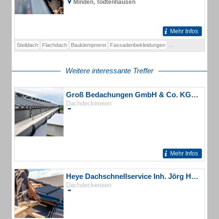
Minden, Todtenhausen
Mehr Infos
Steildach
Flachdach
Bauklempnerei
Fassadenbekleidungen
Wärmedämmung
Sc
Weitere interessante Treffer
Groß Bedachungen GmbH & Co. KG Dachdecker
Dachdeckereien
Mehr Infos
Heye Dachschnellservice Inh. Jörg Heye Dachdecker
Dachdeckereien