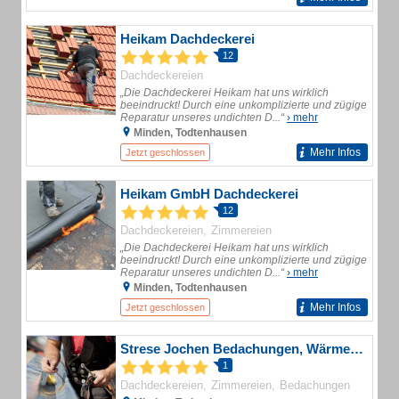
Heikam Dachdeckerei
12
Dachdeckereien
„Die Dachdeckerei Heikam hat uns wirklich
beeindruckt! Durch eine unkomplizierte und zügige
Reparatur unseres undichten D...“
› mehr
Minden, Todtenhausen
Mehr Infos
Jetzt geschlossen
Heikam GmbH Dachdeckerei
12
Dachdeckereien
Zimmereien
„Die Dachdeckerei Heikam hat uns wirklich
beeindruckt! Durch eine unkomplizierte und zügige
Reparatur unseres undichten D...“
› mehr
Minden, Todtenhausen
Mehr Infos
Jetzt geschlossen
Strese Jochen Bedachungen, Wärmedämmung,
1
Dachdeckereien
Zimmereien
Bedachungen