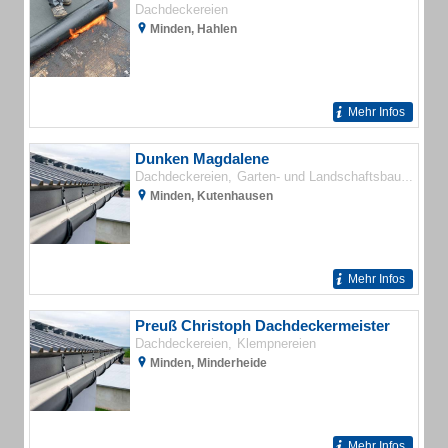
Dachdeckereien
Minden, Hahlen
Mehr Infos
Dunken Magdalene
Dachdeckereien
Garten- und Landschaftsbau
Hausm
Minden, Kutenhausen
Mehr Infos
Preuß Christoph Dachdeckermeister
Dachdeckereien
Klempnereien
Minden, Minderheide
Mehr Infos