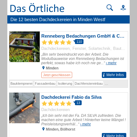
Die 12 besten Dachdeckereien in Minden Westf
Renneberg Bedachungen GmbH & Co. KG
110
Dachdeckereien
Fenster
Solartechnik
Bautenschutz
„Bin sehr beeindruckt von der Arbeit. Die
Modulbauweise von Renneberg Bedachungen ist
perfekt, sowas habe ich noch nie ge...“
› mehr
Minden
Mehr Infos
Jetzt geschlossen
Bauklempnerei
Fassadenbau
Isolierung
Dachfenstereinbau
Dach- u. Wandtechni
Dachdeckerei Fabio da Silva
13
Dachdeckereien
„Ich bin sehr mit der Fa. DA SILVA zufrieden. Die
machen eine gute Arbeit ! Hinterher keine Mängel !
Preisleistungsverhäl...“
› mehr
Minden, Bölhorst
Mehr Infos