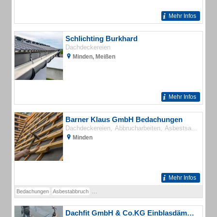
Mehr Infos
Schlichting Burkhard
Dachdeckereien
Minden, Meißen
Mehr Infos
Barner Klaus GmbH Bedachungen
Dachdeckereien
Abbrucharbeiten
Asbestsanierung und -entsorgung
Minden
Mehr Infos
Bedachungen
Asbestabbruch
Dachabdichtung in hochpolymeren und bituminösen 
Dachfit GmbH & Co.KG Einblasdämmung