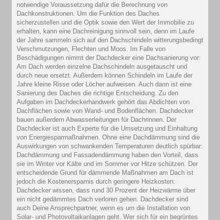
notwendige Voraussetzung dafür die Berechnung von
Dachkonstruktionen. Um die Funktion des Daches
sicherzustellen und die Optik sowie den Wert der Immobilie zu
erhalten, kann eine Dachreinigung sinnvoll sein, denn im Laufe
der Jahre sammeln sich auf den Dachschindeln witterungsbedingt
Verschmutzungen, Flechten und Moos. Im Falle von
Beschädigungen nimmt der Dachdecker eine Dachsanierung vor:
Am Dach werden einzelne Dachschindeln ausgetauscht und
durch neue ersetzt. Außerdem können Schindeln im Laufe der
Jahre kleine Risse oder Löcher aufweisen. Auch dann ist eine
Sanierung des Daches die richtige Entscheidung. Zu den
Aufgaben im Dachdeckerhandwerk gehört das Abdichten von
Dachflächen sowie von Wand- und Bodenflächen. Dachdecker
bauen außerdem Abwasserleitungen für Dachrinnen. Der
Dachdecker ist auch Experte für die Umsetzung und Einhaltung
von Energiesparmaßnahmen. Ohne eine Dachdämmung sind die
Auswirkungen von schwankenden Temperaturen deutlich spürbar:
Dachdämmung und Fassadendämmung haben den Vorteil, dass
sie im Winter vor Kälte und im Sommer vor Hitze schützen. Der
entscheidende Grund für dämmende Maßnahmen am Dach ist
jedoch die Kostenersparnis durch geringere Heizkosten:
Dachdecker wissen, dass rund 30 Prozent der Heizwärme über
ein nicht gedämmtes Dach verloren gehen. Dachdecker sind
auch Deine Ansprechpartner, wenn es um die Installation von
Solar- und Photovoltaikanlagen geht. Wer sich für ein begrüntes