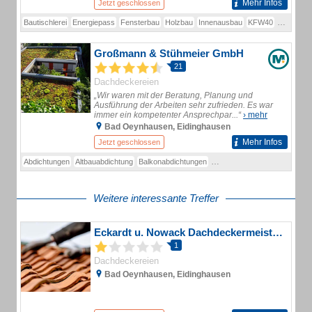
Mehr Infos
Jetzt geschlossen
Bautischlerei
Energiepass
Fensterbau
Holzbau
Innenausbau
KFW40
KFW60
Großmann & Stühmeier GmbH
21
Dachdeckereien
„Wir waren mit der Beratung, Planung und
Ausführung der Arbeiten sehr zufrieden. Es war
immer ein kompetenter Ansprechpar...“
› mehr
Bad Oeynhausen, Eidinghausen
Mehr Infos
Jetzt geschlossen
Abdichtungen
Altbauabdichtung
Balkonabdichtungen
Balkonbeschichtung
Balkon
Weitere interessante Treffer
Eckardt u. Nowack Dachdeckermeisterbetrieb GmbH
1
Dachdeckereien
Bad Oeynhausen, Eidinghausen