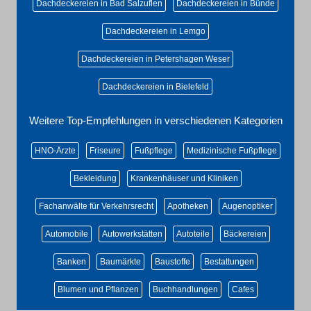
Dachdeckereien in Bad Salzuflen
Dachdeckereien in Bünde
Dachdeckereien in Lemgo
Dachdeckereien in Petershagen Weser
Dachdeckereien in Bielefeld
Weitere Top-Empfehlungen in verschiedenen Kategorien
HNO-Ärzte
Friseure
Fußpflege
Medizinische Fußpflege
Bekleidung
Krankenhäuser und Kliniken
Fachanwälte für Verkehrsrecht
Apotheken
Augenoptiker
Automobile
Autowerkstätten
Autoteile
Bäckereien
Banken
Baumärkte
Baustoffe
Bestattungen
Blumen und Pflanzen
Buchhandlungen
Cafes