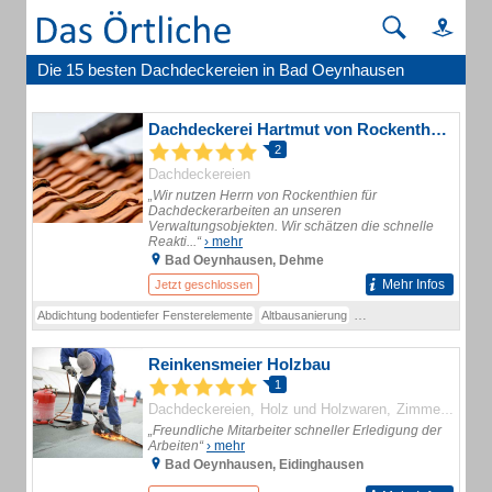
Die 15 besten Dachdeckereien in Bad Oeynhausen
Dachdeckerei Hartmut von Rockenthien
2
Dachdeckereien
„Wir nutzen Herrn von Rockenthien für
Dachdeckerarbeiten an unseren
Verwaltungsobjekten. Wir schätzen die schnelle
Reakti...“
› mehr
Bad Oeynhausen, Dehme
Mehr Infos
Jetzt geschlossen
Abdichtung bodentiefer Fensterelemente
Altbausanierung
Balkonsanierung
Baukle
Reinkensmeier Holzbau
1
Dachdeckereien
Holz und Holzwaren
Zimmereien
M
„Freundliche Mitarbeiter schneller Erledigung der
Arbeiten“
› mehr
Bad Oeynhausen, Eidinghausen