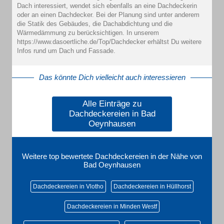
Dach interessiert, wendet sich ebenfalls an eine Dachdeckerin
oder an einen Dachdecker. Bei der Planung sind unter anderem
die Statik des Gebäudes, die Dachabdichtung und die
Wärmedämmung zu berücksichtigen. In unserem
https://www.dasoertliche.de/Top/Dachdecker erhältst Du weitere
Infos rund um Dach und Fassade.
Das könnte Dich vielleicht auch interessieren
Alle Einträge zu
Dachdeckereien in Bad
Oeynhausen
Weitere top bewertete Dachdeckereien in der Nähe von
Bad Oeynhausen
Dachdeckereien in Vlotho
Dachdeckereien in Hüllhorst
Dachdeckereien in Minden Westf