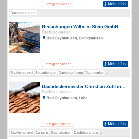
Mehr Infos
Jetzt geschlossen
Dachreparaturen
Bedachungen Wilhelm Stein GmbH
Dachdeckereien
Bad Oeynhausen, Eidinghausen
Mehr Infos
Jetzt geschlossen
Bauklempnerei
Bedachungen
Dachbegrünung
Dachdecker
Dachdeckerei
Isolie
Dachdeckermeister Christian Zuhl in Bad Oeynhausen
Dachdeckereien
Bad Oeynhausen, Lohe
Mehr Infos
Jetzt geschlossen
Bauklempnerei
Carports
Dacharbeiten
Dachbegrünung
Dachdeckermeister
Dac