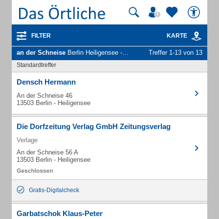
FILTER
KARTE
an der Schneise
Berlin Heiligensee - Unternehmen und Personen
Treffer 1-13 von 13
Standardtreffer
Densch Hermann
An der Schneise 46
13503 Berlin - Heiligensee
Die Dorfzeitung Verlag GmbH Zeitungsverlag
Verlage
An der Schneise 56 A
13503 Berlin - Heiligensee
Gratis-Digitalcheck
Garbatschok Klaus-Peter