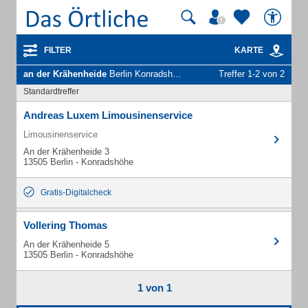
FILTER
KARTE
an der Krähenheide
Berlin Konradshöhe - Unternehmen und Personen
Treffer 1-2 von 2
Standardtreffer
Andreas Luxem Limousinenservice
Limousinenservice
An der Krähenheide 3
13505 Berlin - Konradshöhe
Gratis-Digitalcheck
Vollering Thomas
An der Krähenheide 5
13505 Berlin - Konradshöhe
1 von 1