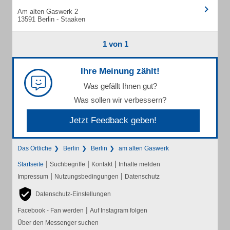
Am alten Gaswerk 2
13591 Berlin - Staaken
1 von 1
Ihre Meinung zählt!
Was gefällt Ihnen gut?
Was sollen wir verbessern?
Jetzt Feedback geben!
Das Örtliche
Berlin
Berlin
am alten Gaswerk
|
|
|
Startseite
Suchbegriffe
Kontakt
Inhalte melden
|
|
Impressum
Nutzungsbedingungen
Datenschutz
Datenschutz-Einstellungen
|
Facebook - Fan werden
Auf Instagram folgen
Über den Messenger suchen