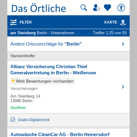
FILTER
KARTE
am Steinberg
Berlin - Unternehmen und Personen
Treffer 1-25 von 55
Andere Ortsvorschläge für
"Berlin"
Standardtreffer
Allianz Versicherung Christian Thiel
Generalvertretung in Berlin - Weißensee
Web Bewertungen vorhanden
Versicherungen
Am Steinberg 14
13086 Berlin
Gratis-Digitalcheck
Autowäsche CleanCar AG - Berlin Heinersdorf