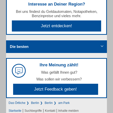
Interesse an Deiner Region?
Bei uns findest du Geldautomaten, Notapotheken,
Benzinpreise und vieles mehr.
Jetzt entdecken!
Die besten
Ihre Meinung zählt!
Was gefällt Ihnen gut?
Was sollen wir verbessern?
Jetzt Feedback geben!
Das Örtliche
Berlin
Berlin
am Park
|
|
|
Startseite
Suchbegriffe
Kontakt
Inhalte melden