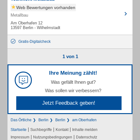
Web Bewertungen vorhanden
Metallbau
Am Oberhafen 12
13597 Berlin - Wilhelmstadt
Gratis-Digitalcheck
1 von 1
Ihre Meinung zählt!
Was gefällt Ihnen gut?
Was sollen wir verbessern?
Jetzt Feedback geben!
Das Örtliche
Berlin
Berlin
am Oberhafen
|
|
|
Startseite
Suchbegriffe
Kontakt
Inhalte melden
|
|
Impressum
Nutzungsbedingungen
Datenschutz