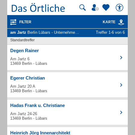
FILTER
KARTE
am Jartz
Berlin Lübars - Unternehmen und Personen
Treffer 1-6 von 6
Standardtreffer
Degen Rainer
Am Jartz 6
13469 Berlin - Lübars
Egerer Christian
Am Jartz 20 A
13469 Berlin - Lübars
Hadas Frank u. Christiane
Am Jartz 24-26
13469 Berlin - Lübars
Heinrich Jörg Innenarchitekt