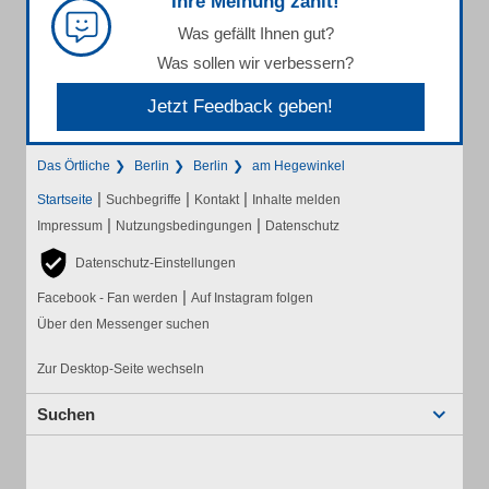
Ihre Meinung zählt!
Was gefällt Ihnen gut?
Was sollen wir verbessern?
Jetzt Feedback geben!
Das Örtliche
Berlin
Berlin
am Hegewinkel
|
|
|
Startseite
Suchbegriffe
Kontakt
Inhalte melden
|
|
Impressum
Nutzungsbedingungen
Datenschutz
Datenschutz-Einstellungen
|
Facebook - Fan werden
Auf Instagram folgen
Über den Messenger suchen
Zur Desktop-Seite wechseln
Suchen