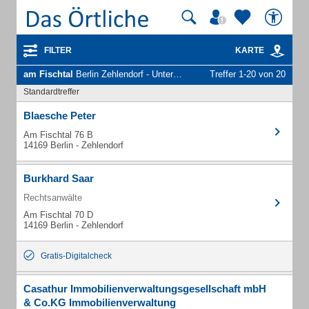
FILTER
KARTE
am Fischtal
Berlin Zehlendorf - Unternehmen und Personen
Treffer 1-20 von 20
Standardtreffer
Blaesche Peter
Am Fischtal 76 B
14169 Berlin - Zehlendorf
Burkhard Saar
Rechtsanwälte
Am Fischtal 70 D
14169 Berlin - Zehlendorf
Gratis-Digitalcheck
Casathur Immobilienverwaltungsgesellschaft mbH
& Co.KG Immobilienverwaltung