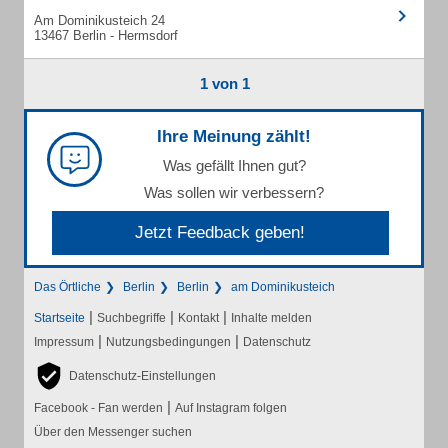
Am Dominikusteich 24
13467 Berlin - Hermsdorf
1 von 1
Ihre Meinung zählt!
Was gefällt Ihnen gut?
Was sollen wir verbessern?
Jetzt Feedback geben!
Das Örtliche
Berlin
Berlin
am Dominikusteich
|
|
|
Startseite
Suchbegriffe
Kontakt
Inhalte melden
|
|
Impressum
Nutzungsbedingungen
Datenschutz
Datenschutz-Einstellungen
|
Facebook - Fan werden
Auf Instagram folgen
Über den Messenger suchen