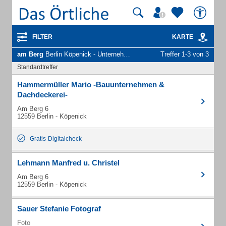
FILTER
KARTE
am Berg
Berlin Köpenick - Unternehmen und Personen
Treffer 1-3 von 3
Standardtreffer
Hammermüller Mario -Bauunternehmen &
Dachdeckerei-
Am Berg 6
12559 Berlin - Köpenick
Gratis-Digitalcheck
Lehmann Manfred u. Christel
Am Berg 6
12559 Berlin - Köpenick
Sauer Stefanie Fotograf
Foto