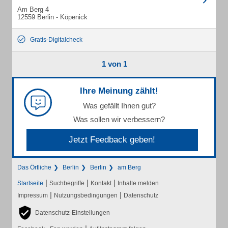
Am Berg 4
12559 Berlin - Köpenick
Gratis-Digitalcheck
1 von 1
Ihre Meinung zählt!
Was gefällt Ihnen gut?
Was sollen wir verbessern?
Jetzt Feedback geben!
Das Örtliche
Berlin
Berlin
am Berg
|
|
|
Startseite
Suchbegriffe
Kontakt
Inhalte melden
|
|
Impressum
Nutzungsbedingungen
Datenschutz
Datenschutz-Einstellungen