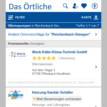
FILTER
KARTE
Wärmepumpen
in Reichenbach-Steegen
Treffer 1-7 von 7
Andere Ortsvorschläge für
"Reichenbach-Steegen"
Premiumtreffer
(Anzeigen)
Weck Kälte-Klima-Technik GmbH
1 Bewertung
Wärmepumpen
Auf dem Hügel 1
67749 Offenbach-Hundheim
IHR KOMPETENTER PARTNER IN SACHEN KÄLTE- UND KLIMATECHNIK
Heizung-Sanitär-Schäfer
Web Bewertungen vorhanden
Heizungs- und Lüftungsbau