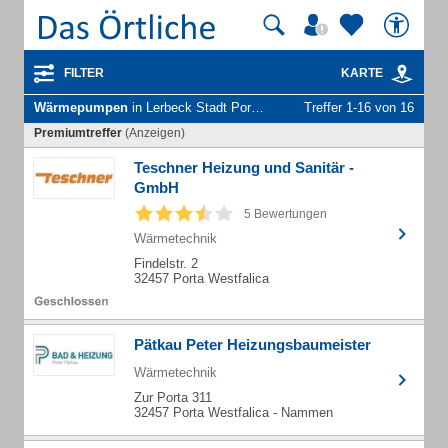
FILTER
KARTE
Wärmepumpen
in Lerbeck Stadt Porta Westfalica
Treffer 1-16 von 16
Premiumtreffer
(Anzeigen)
Teschner Heizung und Sanitär -
GmbH
5 Bewertungen
Wärmetechnik
Findelstr. 2
32457 Porta Westfalica
Pätkau Peter Heizungsbaumeister
Wärmetechnik
Zur Porta 311
32457 Porta Westfalica - Nammen