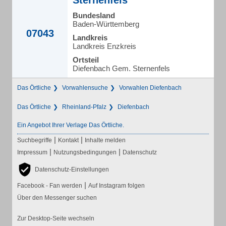
Sternenfels
Bundesland
Baden-Württemberg
07043
Landkreis
Landkreis Enzkreis
Ortsteil
Diefenbach Gem. Sternenfels
Das Örtliche
Vorwahlensuche
Vorwahlen Diefenbach
Das Örtliche
Rheinland-Pfalz
Diefenbach
Ein Angebot Ihrer Verlage Das Örtliche.
|
|
Suchbegriffe
Kontakt
Inhalte melden
|
|
Impressum
Nutzungsbedingungen
Datenschutz
Datenschutz-Einstellungen
|
Facebook - Fan werden
Auf Instagram folgen
Über den Messenger suchen
Zur Desktop-Seite wechseln