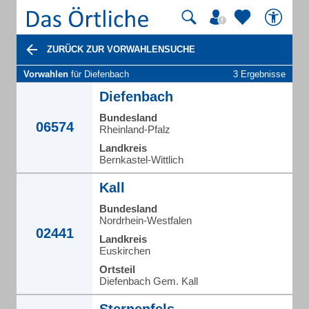
ZURÜCK ZUR VORWAHLENSUCHE
Vorwahlen
für Diefenbach
3 Ergebnisse
Diefenbach
Bundesland
06574
Rheinland-Pfalz
Landkreis
Bernkastel-Wittlich
Kall
Bundesland
Nordrhein-Westfalen
02441
Landkreis
Euskirchen
Ortsteil
Diefenbach Gem. Kall