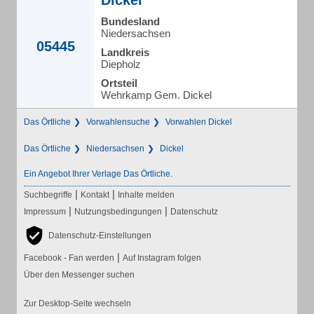
Dickel
Bundesland
Niedersachsen
05445
Landkreis
Diepholz
Ortsteil
Wehrkamp Gem. Dickel
Das Örtliche
Vorwahlensuche
Vorwahlen Dickel
Das Örtliche
Niedersachsen
Dickel
Ein Angebot Ihrer Verlage Das Örtliche.
|
|
Suchbegriffe
Kontakt
Inhalte melden
|
|
Impressum
Nutzungsbedingungen
Datenschutz
Datenschutz-Einstellungen
|
Facebook - Fan werden
Auf Instagram folgen
Über den Messenger suchen
Zur Desktop-Seite wechseln