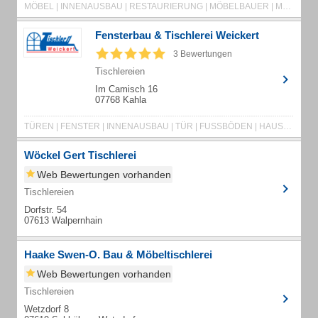
MÖBEL | INNENAUSBAU | RESTAURIERUNG | MÖBELBAUER | MÖBELTISCHLEREI | BADMÖBEL | WOHNMÖBEL | DACHSCHRÄGEN | BÜROMÖBEL | GASTRONOMIEMÖBEL | ARZTPRAXEN | PRAXISEINRICHTUNGEN | LADENEINRICHTUNGEN | LADENBAU | SONDERANFERTIGUNGEN | FENSTER | TÜREN | TORE
Fensterbau & Tischlerei Weickert
3 Bewertungen
Tischlereien
Im Camisch 16
07768 Kahla
TÜREN | FENSTER | INNENAUSBAU | TÜR | FUSSBÖDEN | HAUSTÜREN | BÖDEN | DACHFLÄCHENFENSTER | CARPORTS | ELEKTROBEDIENUNG | GLASTRENNWÄNDE | HOLZBAU | INSEKTENSCHUTZ | JALOUSIEN | KREATIVES | LAMINATBODEN | MARKISEN | NIEDRIGENERGIE-BAUELEMENTE | ORNAMENTGLÄSER | PLISSEE-FALTSTORES | ROLLLADEN | ROLLTOR | SONNENSCHUTZGLAS | TREPPEN | TERRASSENÜBERDACHUNGEN | VORDÄCHER | WINTERGÄRTEN
Wöckel Gert Tischlerei
Web Bewertungen vorhanden
Tischlereien
Dorfstr. 54
07613 Walpernhain
Haake Swen-O. Bau & Möbeltischlerei
Web Bewertungen vorhanden
Tischlereien
Wetzdorf 8