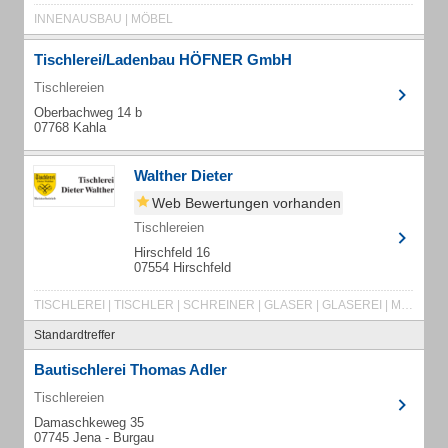
INNENAUSBAU | MÖBEL
Tischlerei/Ladenbau HÖFNER GmbH
Tischlereien
Oberbachweg 14 b
07768 Kahla
Walther Dieter
Web Bewertungen vorhanden
Tischlereien
Hirschfeld 16
07554 Hirschfeld
TISCHLEREI | TISCHLER | SCHREINER | GLASER | GLASEREI | MÖBELTISCHLER | CARPORTS | FENSTER | TÜREN | TORE | INDIVIDUELLE MÖBEL | MÖBELBAU | MÖBEL NACH MASS | TREPPEN | INNENEINRICHTUNG | WINTERGÄRTEN | ALU-FENSTER | HOLZFENSTER | KUNSTSTOFFFENSTER | ROLLLÄDEN | VERGLASUNG | MÖBEL NACH MASS
Standardtreffer
Bautischlerei Thomas Adler
Tischlereien
Damaschkeweg 35
07745 Jena - Burgau