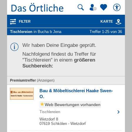
FILTER
KARTE
Tischlereien
in Bucha b Jena
Treffer 1-25 von 36
Wir haben Deine Eingabe geprüft.
Nachfolgend findest du Treffer für
"Tischlereien" in einem
größeren
Suchbereich:
Premiumtreffer
(Anzeigen)
Bau & Möbeltischlerei Haake Swen-
O.
Web Bewertungen vorhanden
Tischlereien
Wetzdorf 8
07619 Schkölen - Wetzdorf