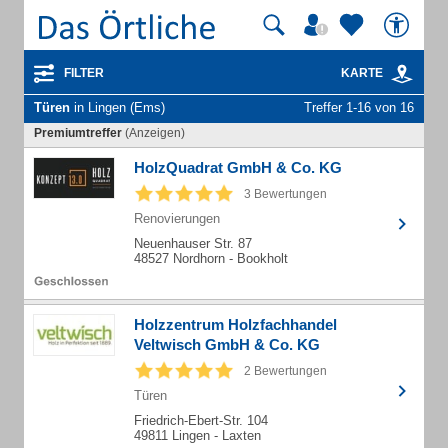
FILTER
KARTE
Türen
in Lingen (Ems)
Treffer 1-16 von 16
Premiumtreffer
(Anzeigen)
HolzQuadrat GmbH & Co. KG
3 Bewertungen
Renovierungen
Neuenhauser Str. 87
48527 Nordhorn - Bookholt
Holzzentrum Holzfachhandel
Veltwisch GmbH & Co. KG
2 Bewertungen
Türen
Friedrich-Ebert-Str. 104
49811 Lingen - Laxten