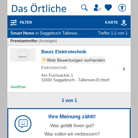
FILTER
KARTE
Smart Home
in Seggebruch Tallensen-Echtorf
Treffer 1-1 von 1
Premiumtreffer
(Anzeigen)
Bautz Elektrotechnik
Web Bewertungen vorhanden
Elektrotechnik
Am Fuchsacker 1
31691 Seggebruch - Tallensen-Echtorf
1 von 1
Ihre Meinung zählt!
Was gefällt Ihnen gut?
Was sollen wir verbessern?