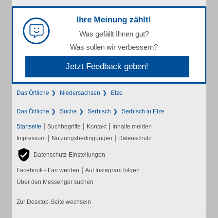
Ihre Meinung zählt!
Was gefällt Ihnen gut?
Was sollen wir verbessern?
Jetzt Feedback geben!
Das Örtliche
Niedersachsen
Elze
Das Örtliche
Suche
Serbisch
Serbisch in Elze
|
|
|
Startseite
Suchbegriffe
Kontakt
Inhalte melden
|
|
Impressum
Nutzungsbedingungen
Datenschutz
Datenschutz-Einstellungen
|
Facebook - Fan werden
Auf Instagram folgen
Über den Messenger suchen
Zur Desktop-Seite wechseln