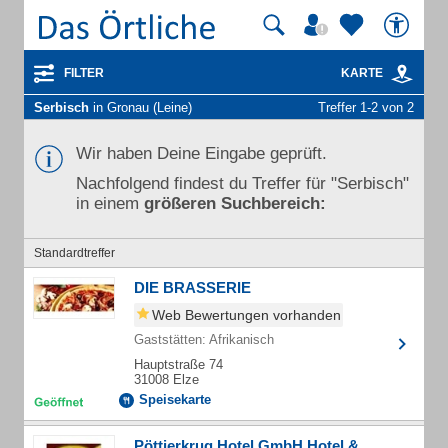
FILTER
KARTE
Serbisch
in Gronau (Leine)
Treffer 1-2 von 2
Wir haben Deine Eingabe geprüft.
Nachfolgend findest du Treffer für "Serbisch"
in einem
größeren Suchbereich:
Standardtreffer
DIE BRASSERIE
Web Bewertungen vorhanden
Gaststätten: Afrikanisch
Hauptstraße 74
31008 Elze
Speisekarte
Pöttjerkrug Hotel GmbH Hotel &