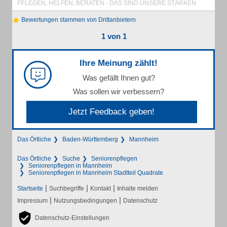
PFLEGEN, HELFEN, BERATEN - DAS SIND UNSERE STÄRKEN
Bewertungen stammen von Drittanbietern
1 von 1
Ihre Meinung zählt!
Was gefällt Ihnen gut?
Was sollen wir verbessern?
Jetzt Feedback geben!
Das Örtliche
Baden-Württemberg
Mannheim
Das Örtliche
Suche
Seniorenpflegen
Seniorenpflegen in Mannheim
Seniorenpflegen in Mannheim Stadtteil Quadrate
|
|
|
Startseite
Suchbegriffe
Kontakt
Inhalte melden
|
|
Impressum
Nutzungsbedingungen
Datenschutz
Datenschutz-Einstellungen