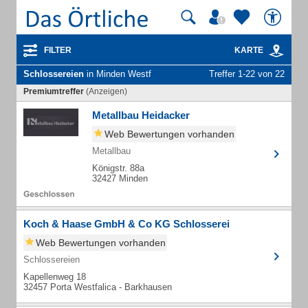
FILTER
KARTE
Schlossereien
in Minden Westf
Treffer 1-22 von 22
Premiumtreffer
(Anzeigen)
Metallbau Heidacker
Web Bewertungen vorhanden
Metallbau
Königstr. 88a
32427 Minden
Koch & Haase GmbH & Co KG Schlosserei
Web Bewertungen vorhanden
Schlossereien
Kapellenweg 18
32457 Porta Westfalica - Barkhausen