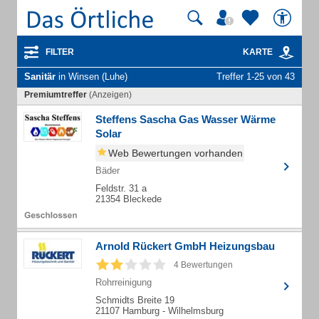
FILTER
KARTE
Sanitär
in Winsen (Luhe)
Treffer 1-25 von 43
Premiumtreffer
(Anzeigen)
Steffens Sascha Gas Wasser Wärme
Solar
Web Bewertungen vorhanden
Bäder
Feldstr. 31 a
21354 Bleckede
Arnold Rückert GmbH Heizungsbau
4 Bewertungen
Rohrreinigung
Schmidts Breite 19
21107 Hamburg - Wilhelmsburg