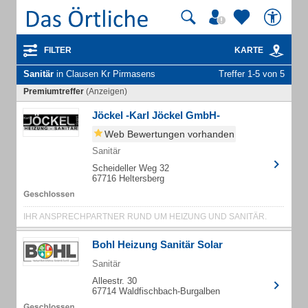
FILTER
KARTE
Sanitär
in Clausen Kr Pirmasens
Treffer 1-5 von 5
Premiumtreffer
(Anzeigen)
Jöckel -Karl Jöckel GmbH-
Web Bewertungen vorhanden
Sanitär
Scheideller Weg 32
67716 Heltersberg
IHR ANSPRECHPARTNER RUND UM HEIZUNG UND SANITÄR.
Bohl Heizung Sanitär Solar
Sanitär
Alleestr. 30
67714 Waldfischbach-Burgalben