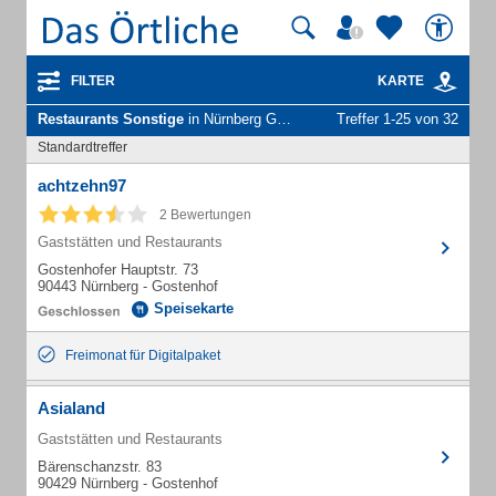
FILTER
KARTE
Restaurants Sonstige
in Nürnberg Gostenhof
Treffer 1-25 von 32
Standardtreffer
achtzehn97
2 Bewertungen
Gaststätten und Restaurants
Gostenhofer Hauptstr. 73
90443 Nürnberg - Gostenhof
Speisekarte
Freimonat für Digitalpaket
Asialand
Gaststätten und Restaurants
Bärenschanzstr. 83
90429 Nürnberg - Gostenhof