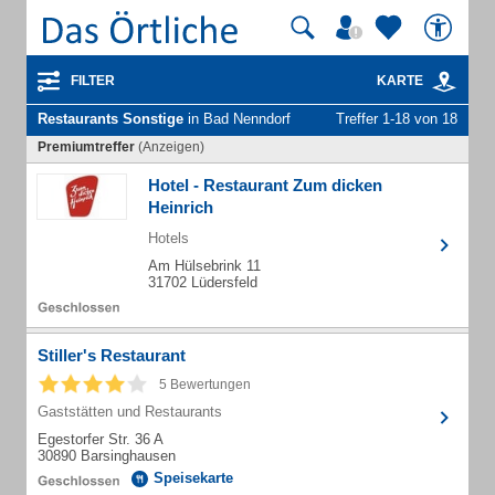
FILTER
KARTE
Restaurants Sonstige
in Bad Nenndorf
Treffer 1-18 von 18
Premiumtreffer
(Anzeigen)
Hotel - Restaurant Zum dicken
Heinrich
Hotels
Am Hülsebrink 11
31702 Lüdersfeld
Stiller's Restaurant
5 Bewertungen
Gaststätten und Restaurants
Egestorfer Str. 36 A
30890 Barsinghausen
Speisekarte