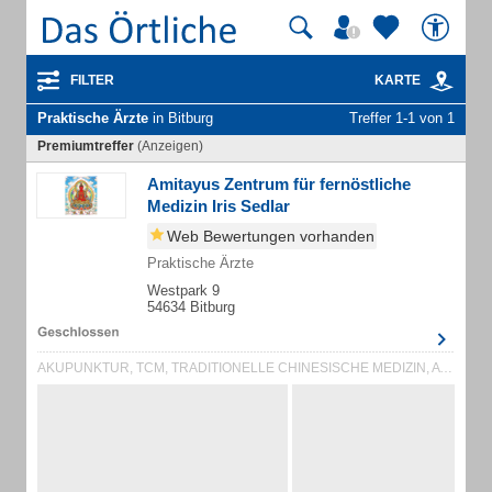
FILTER
KARTE
Praktische Ärzte
in Bitburg
Treffer 1-1 von 1
Premiumtreffer
(Anzeigen)
Amitayus Zentrum für fernöstliche
Medizin Iris Sedlar
Web Bewertungen vorhanden
Praktische Ärzte
Westpark 9
54634 Bitburg
AKUPUNKTUR, TCM, TRADITIONELLE CHINESISCHE MEDIZIN, AYURVEDA, BIORESONANZTHER...