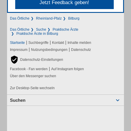
Jetzt Feedback geben!
Das Örtliche
Rheinland-Pfalz
Bitburg
Das Örtliche
Suche
Praktische Ärzte
Praktische Ärzte in Bitburg
|
|
|
Startseite
Suchbegriffe
Kontakt
Inhalte melden
|
|
Impressum
Nutzungsbedingungen
Datenschutz
Datenschutz-Einstellungen
|
Facebook - Fan werden
Auf Instagram folgen
Über den Messenger suchen
Zur Desktop-Seite wechseln
Suchen