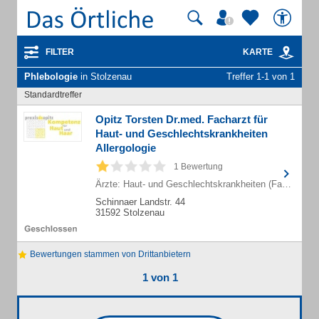
FILTER
KARTE
Phlebologie
in Stolzenau
Treffer 1-1 von 1
Standardtreffer
Opitz Torsten Dr.med. Facharzt für
Haut- und Geschlechtskrankheiten
Allergologie
1 Bewertung
Ärzte: Haut- und Geschlechtskrankheiten (Fachärzte)
Schinnaer Landstr. 44
31592 Stolzenau
Bewertungen stammen von Drittanbietern
1 von 1