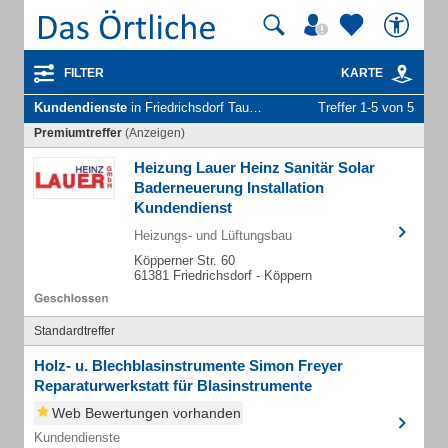
FILTER
KARTE
Kundendienste
in Friedrichsdorf Taunus
Treffer 1-5 von 5
Premiumtreffer
(Anzeigen)
Heizung Lauer Heinz Sanitär Solar
Baderneuerung Installation
Kundendienst
Heizungs- und Lüftungsbau
Köpperner Str. 60
61381 Friedrichsdorf - Köppern
Standardtreffer
Holz- u. Blechblasinstrumente Simon Freyer
Reparaturwerkstatt für Blasinstrumente
Web Bewertungen vorhanden
Kundendienste