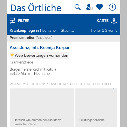
FILTER
KARTE
Krankenpflege
in Hechtsheim Stadt Mainz
Treffer 1-3 von 3
Premiumtreffer
(Anzeigen)
Assistenz, Inh. Ksenija Korpar
Web Bewertungen vorhanden
Krankenpflege
Bürgermeister-Schmitt-Str. 7
55129 Mainz - Hechtsheim
WIR VERSTEHEN UNS SOWOHL ALS PFLEGEKRAFT UND PFLEGEPARTNER WIE AUCH ALS ASSIST...
Herzlich willkommen bei Assistenz
Leistungsbereiche
häusliche Pflege