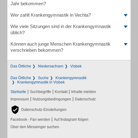
Jahr bekommen?
Wer zahlt Krankengymnastik in Vechta?
Wie viele Sitzungen sind in der Krankengymnastik
üblich?
Können auch junge Menschen Krankengymnastik
verschrieben bekommen?
Das Örtliche
Niedersachsen
Visbek
Das Örtliche
Suche
Krankengymnastik
Krankengymnastik in Visbek
|
|
|
Startseite
Suchbegriffe
Kontakt
Inhalte melden
|
|
Impressum
Nutzungsbedingungen
Datenschutz
Datenschutz-Einstellungen
|
Facebook - Fan werden
Auf Instagram folgen
Über den Messenger suchen