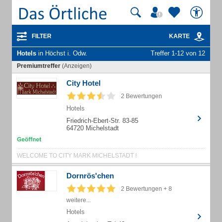
FILTER
KARTE
Hotels
in Höchst i. Odw.
Treffer 1-12 von 12
Premiumtreffer
(Anzeigen)
City Hotel
2 Bewertungen
Hotels
Friedrich-Ebert-Str. 83-85
64720 Michelstadt
WELCOME TO CITY MARK MICHELSTADT !
Dornrös'chen
2 Bewertungen + 8
weitere...
Hotels