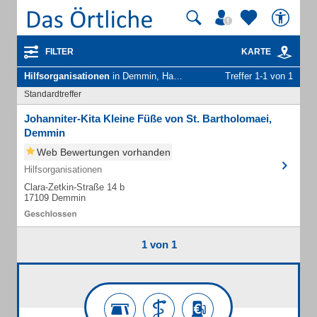
FILTER
KARTE
Hilfsorganisationen
in Demmin, Hansestadt
Treffer 1-1 von 1
Standardtreffer
Johanniter-Kita Kleine Füße von St. Bartholomaei,
Demmin
Web Bewertungen vorhanden
Hilfsorganisationen
Clara-Zetkin-Straße 14 b
17109 Demmin
1 von 1