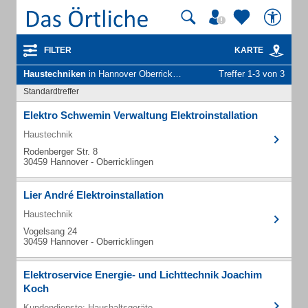
FILTER
KARTE
Haustechniken
in Hannover Oberricklingen
Treffer 1-3 von 3
Standardtreffer
Elektro Schwemin Verwaltung Elektroinstallation
Haustechnik
Rodenberger Str. 8
30459 Hannover - Oberricklingen
Lier André Elektroinstallation
Haustechnik
Vogelsang 24
30459 Hannover - Oberricklingen
Elektroservice Energie- und Lichttechnik Joachim
Koch
Kundendienste: Haushaltsgeräte