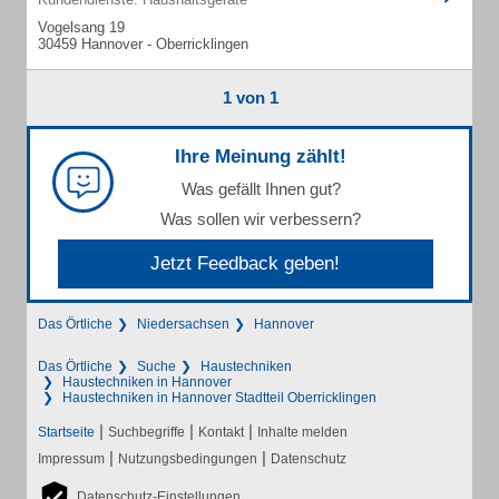
Vogelsang 19
30459 Hannover - Oberricklingen
1 von 1
Ihre Meinung zählt!
Was gefällt Ihnen gut?
Was sollen wir verbessern?
Jetzt Feedback geben!
Das Örtliche
Niedersachsen
Hannover
Das Örtliche
Suche
Haustechniken
Haustechniken in Hannover
Haustechniken in Hannover Stadtteil Oberricklingen
|
|
|
Startseite
Suchbegriffe
Kontakt
Inhalte melden
|
|
Impressum
Nutzungsbedingungen
Datenschutz
Datenschutz-Einstellungen