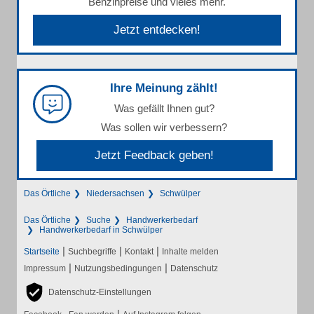
Benzinpreise und vieles mehr.
Jetzt entdecken!
Ihre Meinung zählt!
Was gefällt Ihnen gut?
Was sollen wir verbessern?
Jetzt Feedback geben!
Das Örtliche
Niedersachsen
Schwülper
Das Örtliche
Suche
Handwerkerbedarf
Handwerkerbedarf in Schwülper
|
|
|
Startseite
Suchbegriffe
Kontakt
Inhalte melden
|
|
Impressum
Nutzungsbedingungen
Datenschutz
Datenschutz-Einstellungen
|