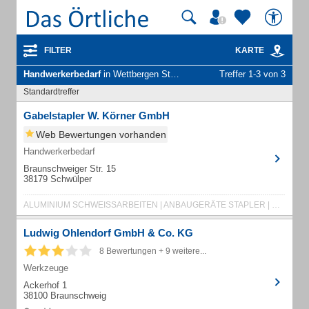
FILTER
KARTE
Handwerkerbedarf
in Wettbergen Stadt Hannover
Treffer 1-3 von 3
Standardtreffer
Gabelstapler W. Körner GmbH
Web Bewertungen vorhanden
Handwerkerbedarf
Braunschweiger Str. 15
38179 Schwülper
ALUMINIUM SCHWEISSARBEITEN | ANBAUGERÄTE STAPLER | DEICHSELSTAPLER
Ludwig Ohlendorf GmbH & Co. KG
8 Bewertungen + 9 weitere...
Werkzeuge
Ackerhof 1
38100 Braunschweig