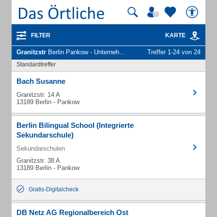
FILTER
KARTE
Granitzstr
Berlin Pankow - Unternehmen und Personen
Treffer 1-24 von 24
Standardtreffer
Bach Susanne
Granitzstr. 14 A
13189 Berlin - Pankow
Berlin Bilingual School (Integrierte
Sekundarschule)
Sekundarschulen
Granitzstr. 38 A
13189 Berlin - Pankow
Gratis-Digitalcheck
DB Netz AG Regionalbereich Ost