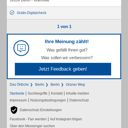
14109 Berlin - Wannsee
Gratis-Digitalcheck
1 von 1
Ihre Meinung zählt!
Was gefällt Ihnen gut?
Was sollen wir verbessern?
Jetzt Feedback geben!
Das Örtliche
Berlin
Berlin
Grüner Weg
|
|
|
Startseite
Suchbegriffe
Kontakt
Inhalte melden
|
|
Impressum
Nutzungsbedingungen
Datenschutz
Datenschutz-Einstellungen
|
Facebook - Fan werden
Auf Instagram folgen
Über den Messenger suchen