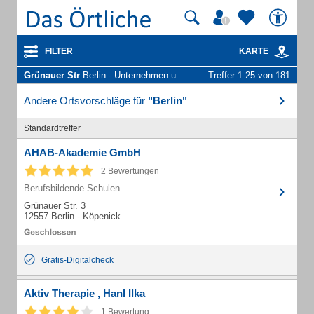
FILTER
KARTE
Grünauer Str
Berlin - Unternehmen und Personen
Treffer 1-25 von 181
Andere Ortsvorschläge für
"Berlin"
Standardtreffer
AHAB-Akademie GmbH
2 Bewertungen
Berufsbildende Schulen
Grünauer Str. 3
12557 Berlin - Köpenick
Gratis-Digitalcheck
Aktiv Therapie , Hanl Ilka
1 Bewertung