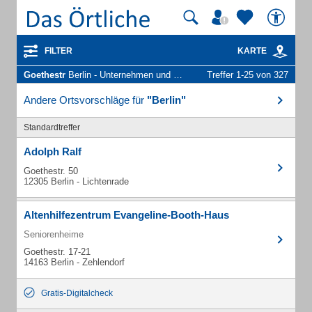
FILTER
KARTE
Goethestr
Berlin - Unternehmen und Personen
Treffer 1-25 von 327
Andere Ortsvorschläge für
"Berlin"
Standardtreffer
Adolph Ralf
Goethestr. 50
12305 Berlin - Lichtenrade
Altenhilfezentrum Evangeline-Booth-Haus
Seniorenheime
Goethestr. 17-21
14163 Berlin - Zehlendorf
Gratis-Digitalcheck