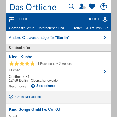
FILTER
KARTE
Goethestr
Berlin - Unternehmen und Personen
Treffer 151-175 von 327
Andere Ortsvorschläge für
"Berlin"
Standardtreffer
Kiez - Küche
1 Bewertung + 2 weitere...
Küchen
Goethestr. 34
12459 Berlin - Oberschöneweide
Speisekarte
Gratis-Digitalcheck
Kind Songs GmbH & Co.KG
Musik