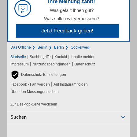
Ihre Meinung zählt!
Was gefällt Ihnen gut?
Was sollen wir verbessern?
Jetzt Feedback geben!
Das Örtliche
Berlin
Berlin
Gockelweg
|
|
|
Startseite
Suchbegriffe
Kontakt
Inhalte melden
|
|
Impressum
Nutzungsbedingungen
Datenschutz
Datenschutz-Einstellungen
|
Facebook - Fan werden
Auf Instagram folgen
Über den Messenger suchen
Zur Desktop-Seite wechseln
Suchen