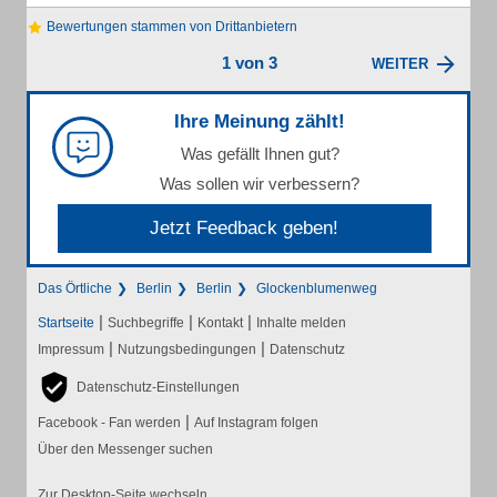
Bewertungen stammen von Drittanbietern
1 von 3
WEITER
Ihre Meinung zählt!
Was gefällt Ihnen gut?
Was sollen wir verbessern?
Jetzt Feedback geben!
Das Örtliche
Berlin
Berlin
Glockenblumenweg
|
|
|
Startseite
Suchbegriffe
Kontakt
Inhalte melden
|
|
Impressum
Nutzungsbedingungen
Datenschutz
Datenschutz-Einstellungen
|
Facebook - Fan werden
Auf Instagram folgen
Über den Messenger suchen
Zur Desktop-Seite wechseln