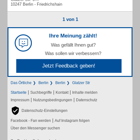
10247 Berlin - Friedrichshain
1 von 1
Ihre Meinung zählt!
Was gefällt Ihnen gut?
Was sollen wir verbessern?
Jetzt Feedback geben!
Das Örtliche
Berlin
Berlin
Glatzer Str
|
|
|
Startseite
Suchbegriffe
Kontakt
Inhalte melden
|
|
Impressum
Nutzungsbedingungen
Datenschutz
Datenschutz-Einstellungen
|
Facebook - Fan werden
Auf Instagram folgen
Über den Messenger suchen